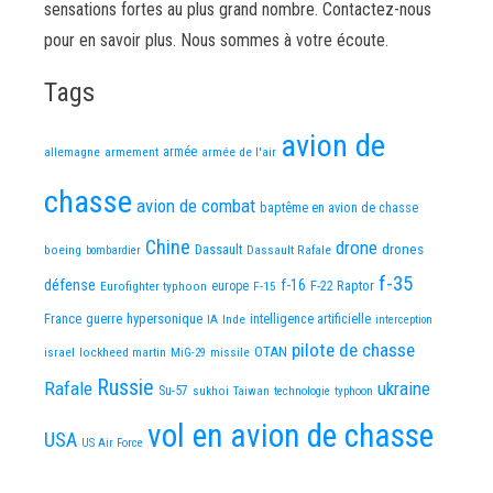
sensations fortes au plus grand nombre. Contactez-nous
pour en savoir plus. Nous sommes à votre écoute.
Tags
avion de
allemagne
armement
armée
armée de l'air
chasse
avion de combat
baptême en avion de chasse
Chine
drone
Dassault
drones
boeing
Dassault Rafale
bombardier
f-35
défense
f-16
F-22 Raptor
Eurofighter typhoon
europe
F-15
France
guerre
hypersonique
IA
Inde
intelligence artificielle
interception
pilote de chasse
OTAN
israel
lockheed martin
missile
MiG-29
Russie
Rafale
ukraine
Su-57
sukhoi
Taiwan
technologie
typhoon
vol en avion de chasse
USA
US Air Force