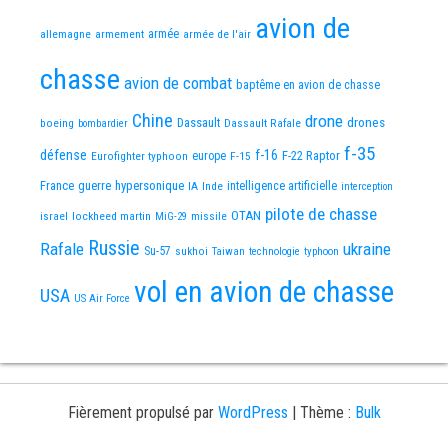
avion de
allemagne
armement
armée
armée de l'air
chasse
avion de combat
baptême en avion de chasse
Chine
drone
Dassault
drones
boeing
Dassault Rafale
bombardier
f-35
défense
f-16
F-22 Raptor
Eurofighter typhoon
europe
F-15
France
guerre
hypersonique
IA
Inde
intelligence artificielle
interception
pilote de chasse
OTAN
israel
lockheed martin
missile
MiG-29
Russie
Rafale
ukraine
Su-57
sukhoi
Taiwan
technologie
typhoon
vol en avion de chasse
USA
US Air Force
Fièrement propulsé par
WordPress
|
Thème :
Bulk