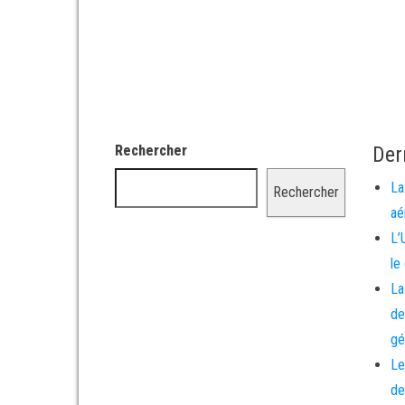
Rechercher
Der
La
Rechercher
aé
L’
le
La
de
gé
Le
de