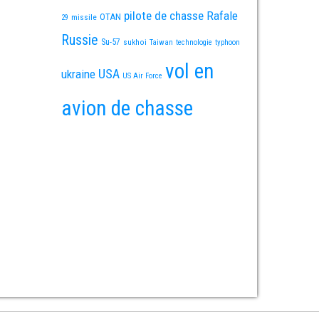
pilote de chasse
Rafale
OTAN
missile
29
Russie
Su-57
sukhoi
Taiwan
technologie
typhoon
vol en
USA
ukraine
US Air Force
avion de chasse