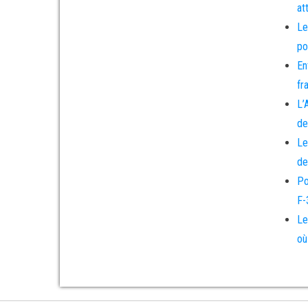
at
Le
po
En
fr
L’
de
Le
de
Po
F-
Le
où