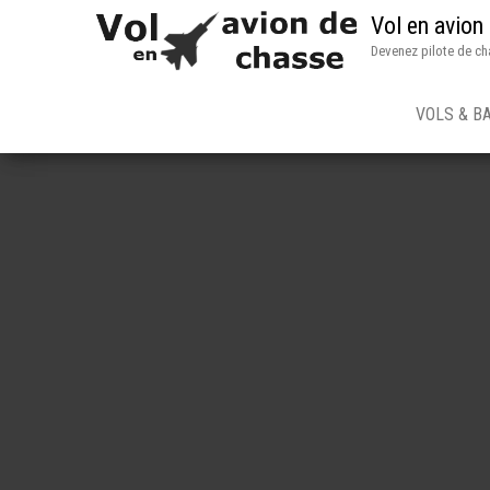
Vol en avion
Devenez pilote de ch
VOLS & B