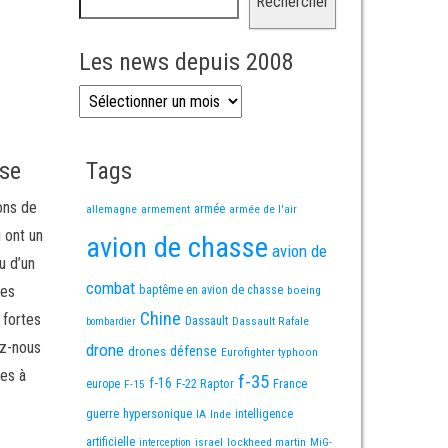
Rechercher
Les news depuis 2008
Les news depuis 2008
sse
Tags
ons de
allemagne
armement
armée
armée de l'air
i ont un
avion de chasse
avion de
u d’un
combat
mes
baptême en avion de chasse
boeing
Chine
 fortes
Dassault
Dassault Rafale
bombardier
ez-nous
drone
défense
drones
Eurofighter typhoon
es à
f-35
f-16
F-22 Raptor
France
europe
F-15
guerre
hypersonique
IA
Inde
intelligence
artificielle
israel
lockheed martin
interception
MiG-