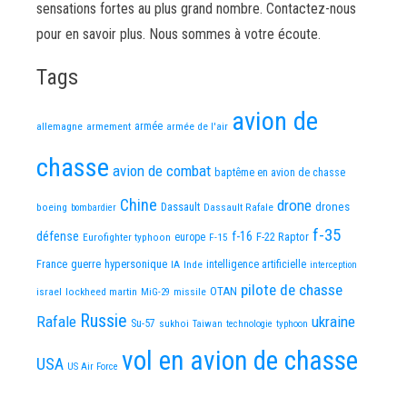
sensations fortes au plus grand nombre. Contactez-nous
pour en savoir plus. Nous sommes à votre écoute.
Tags
avion de
allemagne
armement
armée
armée de l'air
chasse
avion de combat
baptême en avion de chasse
Chine
drone
Dassault
drones
boeing
Dassault Rafale
bombardier
f-35
défense
f-16
F-22 Raptor
Eurofighter typhoon
europe
F-15
France
guerre
hypersonique
IA
Inde
intelligence artificielle
interception
pilote de chasse
OTAN
israel
lockheed martin
missile
MiG-29
Russie
Rafale
ukraine
Su-57
sukhoi
Taiwan
technologie
typhoon
vol en avion de chasse
USA
US Air Force