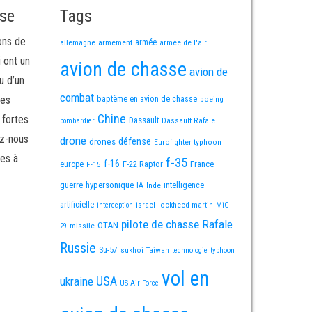
sse
Tags
ons de
allemagne
armement
armée
armée de l'air
i ont un
avion de chasse
avion de
u d’un
combat
mes
baptême en avion de chasse
boeing
Chine
 fortes
Dassault
Dassault Rafale
bombardier
ez-nous
drone
défense
drones
Eurofighter typhoon
es à
f-35
f-16
F-22 Raptor
France
europe
F-15
guerre
hypersonique
IA
Inde
intelligence
artificielle
israel
lockheed martin
interception
MiG-
pilote de chasse
Rafale
OTAN
missile
29
Russie
Su-57
sukhoi
Taiwan
technologie
typhoon
vol en
USA
ukraine
US Air Force