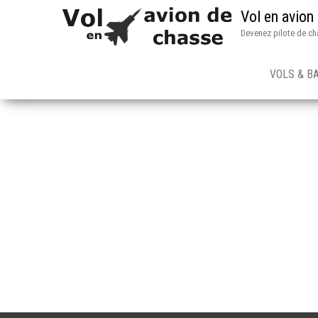
Vol en avion
Devenez pilote de ch
VOLS & B