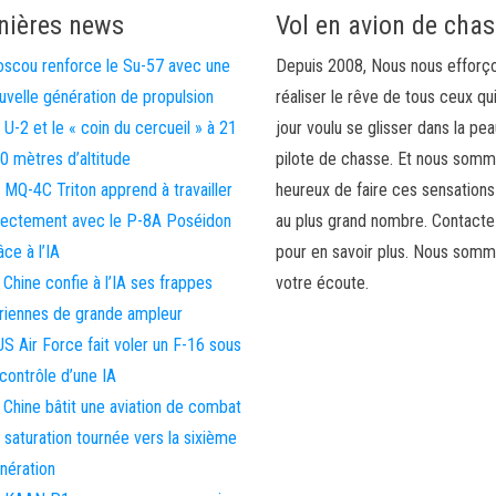
nières news
Vol en avion de cha
scou renforce le Su-57 avec une
Depuis 2008, Nous nous efforç
uvelle génération de propulsion
réaliser le rêve de tous ceux qu
 U-2 et le « coin du cercueil » à 21
jour voulu se glisser dans la pea
0 mètres d’altitude
pilote de chasse. Et nous som
 MQ-4C Triton apprend à travailler
heureux de faire ces sensations
rectement avec le P-8A Poséidon
au plus grand nombre. Contact
âce à l’IA
pour en savoir plus. Nous somm
 Chine confie à l’IA ses frappes
votre écoute.
riennes de grande ampleur
US Air Force fait voler un F-16 sous
 contrôle d’une IA
 Chine bâtit une aviation de combat
 saturation tournée vers la sixième
nération