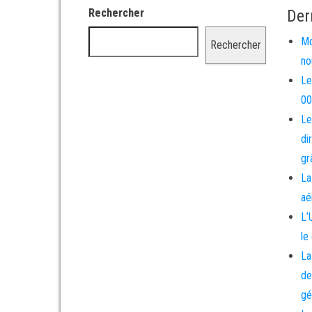
Rechercher
Der
Mo
Rechercher
no
Le
00
Le
di
gr
La
aé
L’
le
La
de
gé