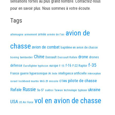
sensations fortes au plus grand nombre. Contactez-nous
pour en savoir plus. Nous sommes à votre écoute.
Tags
avion de
allemagne
armement
armée
armée de l'air
chasse
avion de combat
baptême en avion de chasse
Chine
drone
Dassault
drones
boeing
Dassault Rafale
bombardier
f-35
défense
f-16
F-22 Raptor
Eurofighter typhoon
europe
F-15
France
guerre
hypersonique
IA
Inde
intelligence artificielle
interception
pilote de chasse
OTAN
israel
lockheed martin
missile
MiG-29
Russie
Rafale
ukraine
Su-57
sukhoi
Taiwan
technologie
typhoon
vol en avion de chasse
USA
US Air Force