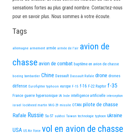
sensations fortes au plus grand nombre. Contactez-nous
pour en savoir plus. Nous sommes à votre écoute.
Tags
avion de
allemagne
armement
armée
armée de l'air
chasse
avion de combat
baptême en avion de chasse
Chine
drone
Dassault
drones
boeing
Dassault Rafale
bombardier
f-35
défense
f-16
F-22 Raptor
Eurofighter typhoon
europe
F-15
France
guerre
hypersonique
IA
Inde
intelligence artificielle
interception
pilote de chasse
OTAN
israel
lockheed martin
missile
MiG-29
Russie
Rafale
ukraine
Su-57
sukhoi
Taiwan
technologie
typhoon
vol en avion de chasse
USA
US Air Force