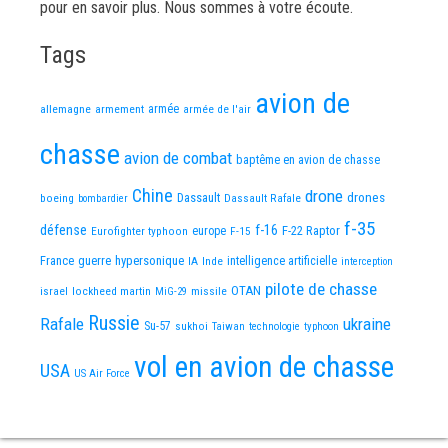
pour en savoir plus. Nous sommes à votre écoute.
Tags
avion de
allemagne
armement
armée
armée de l'air
chasse
avion de combat
baptême en avion de chasse
Chine
drone
Dassault
drones
boeing
Dassault Rafale
bombardier
f-35
défense
f-16
F-22 Raptor
Eurofighter typhoon
europe
F-15
France
guerre
hypersonique
IA
Inde
intelligence artificielle
interception
pilote de chasse
OTAN
israel
lockheed martin
missile
MiG-29
Russie
Rafale
ukraine
Su-57
sukhoi
Taiwan
technologie
typhoon
vol en avion de chasse
USA
US Air Force