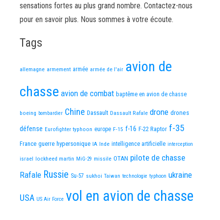
sensations fortes au plus grand nombre. Contactez-nous
pour en savoir plus. Nous sommes à votre écoute.
Tags
avion de
allemagne
armement
armée
armée de l'air
chasse
avion de combat
baptême en avion de chasse
Chine
drone
Dassault
drones
boeing
Dassault Rafale
bombardier
f-35
défense
f-16
F-22 Raptor
Eurofighter typhoon
europe
F-15
France
guerre
hypersonique
IA
Inde
intelligence artificielle
interception
pilote de chasse
OTAN
israel
lockheed martin
missile
MiG-29
Russie
Rafale
ukraine
Su-57
sukhoi
Taiwan
technologie
typhoon
vol en avion de chasse
USA
US Air Force