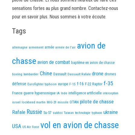
sensations fortes au plus grand nombre. Contactez-nous
pour en savoir plus. Nous sommes à votre écoute.
Tags
avion de
allemagne
armement
armée
armée de l'air
chasse
avion de combat
baptême en avion de chasse
Chine
drone
Dassault
drones
boeing
Dassault Rafale
bombardier
f-35
défense
f-16
F-22 Raptor
Eurofighter typhoon
europe
F-15
France
guerre
hypersonique
IA
Inde
intelligence artificielle
interception
pilote de chasse
OTAN
israel
lockheed martin
missile
MiG-29
Russie
Rafale
ukraine
Su-57
sukhoi
Taiwan
technologie
typhoon
vol en avion de chasse
USA
US Air Force