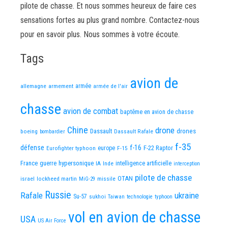
pilote de chasse. Et nous sommes heureux de faire ces
sensations fortes au plus grand nombre. Contactez-nous
pour en savoir plus. Nous sommes à votre écoute.
Tags
avion de
allemagne
armement
armée
armée de l'air
chasse
avion de combat
baptême en avion de chasse
Chine
drone
Dassault
drones
boeing
Dassault Rafale
bombardier
f-35
défense
f-16
F-22 Raptor
Eurofighter typhoon
europe
F-15
France
guerre
hypersonique
IA
Inde
intelligence artificielle
interception
pilote de chasse
OTAN
israel
lockheed martin
missile
MiG-29
Russie
Rafale
ukraine
Su-57
sukhoi
Taiwan
technologie
typhoon
vol en avion de chasse
USA
US Air Force