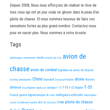
Depuis 2008, Nous nous efforçons de réaliser le rêve de
tous ceux qui ont un jour voulu se glisser dans la peau d’un
pilote de chasse. Et nous sommes heureux de faire ces
sensations fortes au plus grand nombre. Contactez-nous
pour en savoir plus. Nous sommes à votre écoute.
Tags
avion de
allemagne
armement
armée
armée de l'air
chasse
avion de combat
baptême en avion de chasse
Chine
drone
Dassault
drones
boeing
Dassault Rafale
bombardier
f-35
défense
f-16
F-22 Raptor
Eurofighter typhoon
europe
F-15
France
guerre
hypersonique
IA
Inde
intelligence artificielle
interception
pilote de chasse
OTAN
israel
lockheed martin
missile
MiG-29