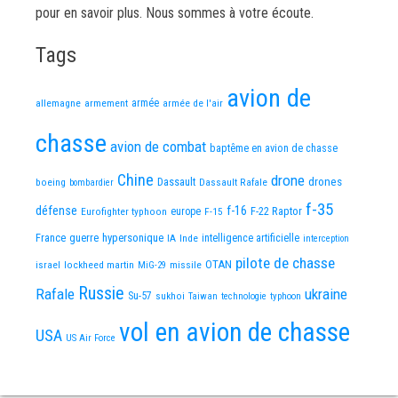
pour en savoir plus. Nous sommes à votre écoute.
Tags
avion de
allemagne
armement
armée
armée de l'air
chasse
avion de combat
baptême en avion de chasse
Chine
drone
Dassault
drones
boeing
Dassault Rafale
bombardier
f-35
défense
f-16
F-22 Raptor
Eurofighter typhoon
europe
F-15
France
guerre
hypersonique
IA
Inde
intelligence artificielle
interception
pilote de chasse
OTAN
israel
lockheed martin
missile
MiG-29
Russie
Rafale
ukraine
Su-57
sukhoi
Taiwan
technologie
typhoon
vol en avion de chasse
USA
US Air Force