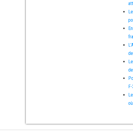
at
Le
po
En
fr
L’
de
Le
de
Po
F-
Le
où