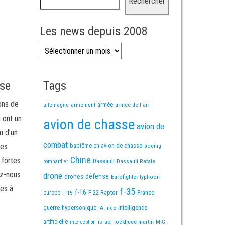
Rechercher
Les news depuis 2008
Les news depuis 2008
sse
Tags
ons de
allemagne
armement
armée
armée de l'air
i ont un
avion de chasse
avion de
u d’un
combat
mes
baptême en avion de chasse
boeing
Chine
 fortes
Dassault
Dassault Rafale
bombardier
ez-nous
drone
défense
drones
Eurofighter typhoon
es à
f-35
f-16
F-22 Raptor
France
europe
F-15
guerre
hypersonique
IA
Inde
intelligence
artificielle
israel
lockheed martin
interception
MiG-