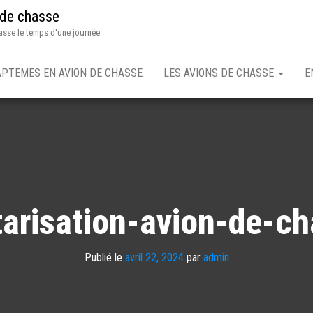
 de chasse
asse le temps d'une journée
APTEMES EN AVION DE CHASSE
LES AVIONS DE CHASSE
E
tarisation-avion-de-c
Publié le
avril 22, 2024
par
admin