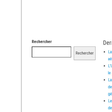
Rechercher
Der
La
Rechercher
aé
L’
le
La
de
gé
Le
de