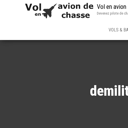
Vol en avion
Devenez pilote de ch
VOLS & B
demili