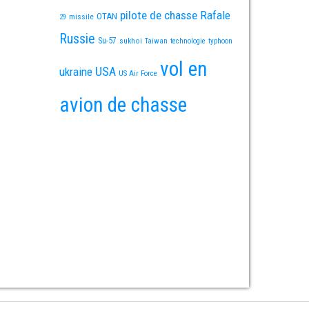
pilote de chasse
Rafale
OTAN
missile
29
Russie
Su-57
sukhoi
Taiwan
technologie
typhoon
vol en
USA
ukraine
US Air Force
avion de chasse