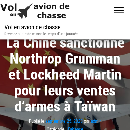
Vol en avion de chasse
Devenez pilote de chasse le temps d'une journée
La Chine sanctionne
Northrop Grumman
et Lockheed Martin
pour leurs ventes
d’armes à Taïwan
Publié le
septembre 25, 2023
par
admin
Catégorie :
Défense