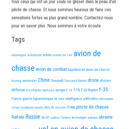
tous ceux qui ont un jour voulu se glisser dans la peau d’un
pilote de chasse. Et nous sommes heureux de faire ces
sensations fortes au plus grand nombre. Contactez-nous
pour en savoir plus. Nous sommes à votre écoute.
Tags
avion de
allemagne
armement
armée
armée de l'air
chasse
avion de combat
baptême en avion de chasse
Chine
drone
Dassault
drones
boeing
Dassault Rafale
bombardier
f-35
défense
f-16
F-22 Raptor
Eurofighter typhoon
europe
F-15
France
guerre
hypersonique
IA
Inde
intelligence artificielle
interception
pilote de chasse
OTAN
israel
lockheed martin
missile
MiG-29
Russie
Rafale
ukraine
Su-57
sukhoi
Taiwan
technologie
typhoon