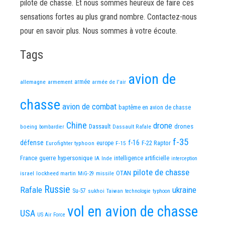
pilote de chasse. Et nous sommes heureux de faire ces
sensations fortes au plus grand nombre. Contactez-nous
pour en savoir plus. Nous sommes à votre écoute.
Tags
avion de
allemagne
armement
armée
armée de l'air
chasse
avion de combat
baptême en avion de chasse
Chine
drone
Dassault
drones
boeing
Dassault Rafale
bombardier
f-35
défense
f-16
F-22 Raptor
Eurofighter typhoon
europe
F-15
France
guerre
hypersonique
IA
Inde
intelligence artificielle
interception
pilote de chasse
OTAN
israel
lockheed martin
missile
MiG-29
Russie
Rafale
ukraine
Su-57
sukhoi
Taiwan
technologie
typhoon
vol en avion de chasse
USA
US Air Force