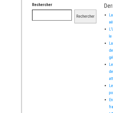
Rechercher
Der
La
Rechercher
aé
L’
le
La
de
gé
Le
de
at
Le
po
En
fr