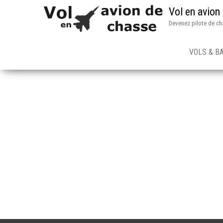
Vol en avion
Devenez pilote de ch
VOLS & B