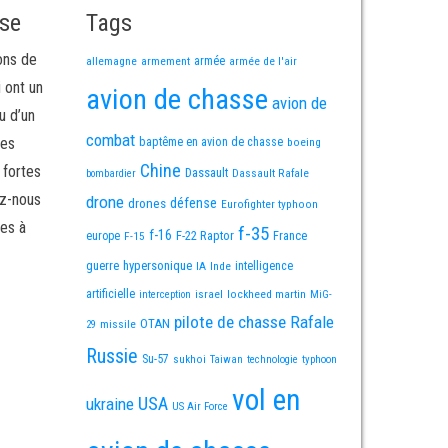
sse
Tags
ons de
allemagne
armement
armée
armée de l'air
i ont un
avion de chasse
avion de
u d’un
combat
mes
baptême en avion de chasse
boeing
Chine
 fortes
Dassault
Dassault Rafale
bombardier
ez-nous
drone
défense
drones
Eurofighter typhoon
es à
f-35
f-16
F-22 Raptor
France
europe
F-15
guerre
hypersonique
IA
Inde
intelligence
artificielle
israel
lockheed martin
interception
MiG-
pilote de chasse
Rafale
OTAN
missile
29
Russie
Su-57
sukhoi
Taiwan
technologie
typhoon
vol en
USA
ukraine
US Air Force