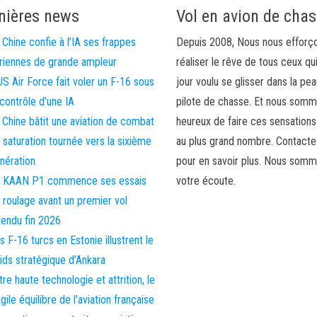
nières news
Vol en avion de cha
 Chine confie à l’IA ses frappes
Depuis 2008, Nous nous efforç
riennes de grande ampleur
réaliser le rêve de tous ceux qu
US Air Force fait voler un F-16 sous
jour voulu se glisser dans la pea
 contrôle d’une IA
pilote de chasse. Et nous som
 Chine bâtit une aviation de combat
heureux de faire ces sensations
 saturation tournée vers la sixième
au plus grand nombre. Contact
nération
pour en savoir plus. Nous somm
 KAAN P1 commence ses essais
votre écoute.
 roulage avant un premier vol
tendu fin 2026
s F-16 turcs en Estonie illustrent le
ids stratégique d’Ankara
tre haute technologie et attrition, le
agile équilibre de l’aviation française