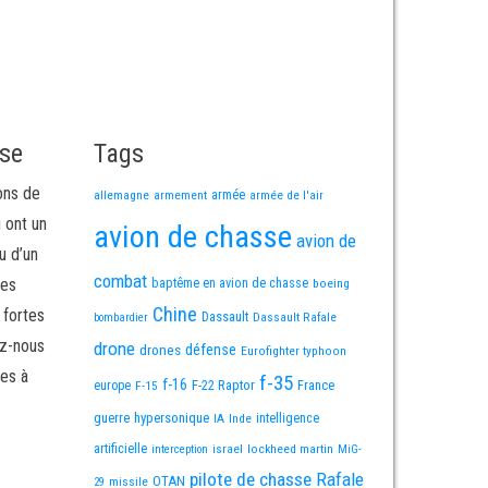
sse
Tags
ons de
allemagne
armement
armée
armée de l'air
i ont un
avion de chasse
avion de
u d’un
combat
mes
baptême en avion de chasse
boeing
Chine
 fortes
Dassault
Dassault Rafale
bombardier
ez-nous
drone
défense
drones
Eurofighter typhoon
es à
f-35
f-16
F-22 Raptor
France
europe
F-15
guerre
hypersonique
IA
Inde
intelligence
artificielle
israel
lockheed martin
interception
MiG-
pilote de chasse
Rafale
OTAN
missile
29