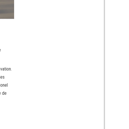
e
vation.
des
lonel
e de