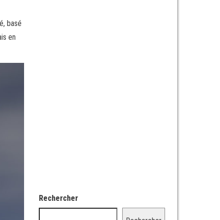
té, basé
ais en
Rechercher