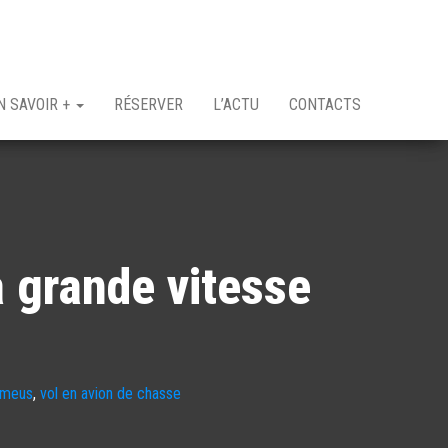
N SAVOIR +
RÉSERVER
L’ACTU
CONTACTS
 grande vitesse
meus
,
vol en avion de chasse