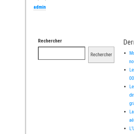
admin
Rechercher
Der
Mo
Rechercher
no
Le
00
Le
di
gr
La
aé
L’