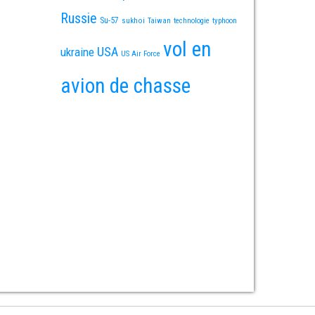
Russie
Su-57
sukhoi
Taiwan
technologie
typhoon
vol en
USA
ukraine
US Air Force
avion de chasse