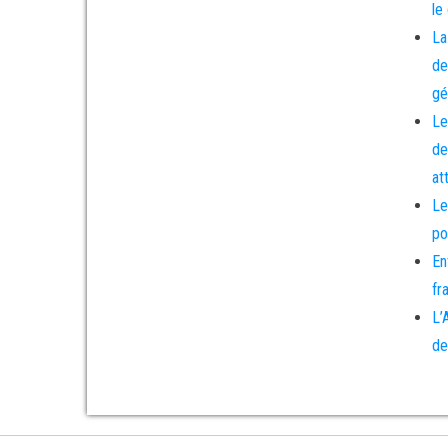
le
La
de
gé
Le
de
at
Le
po
En
fr
L’
de