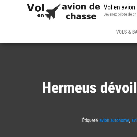
Vol en avion
Devenez pilote de ch
VOLS & B
Hermeus dévoil
Étiqueté
avion autonome
,
av