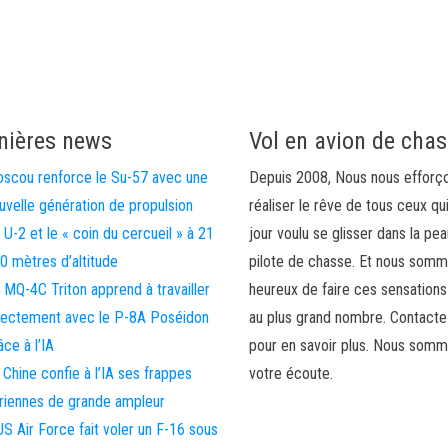
nières news
Vol en avion de cha
scou renforce le Su-57 avec une
Depuis 2008, Nous nous efforç
uvelle génération de propulsion
réaliser le rêve de tous ceux qu
 U-2 et le « coin du cercueil » à 21
jour voulu se glisser dans la pea
0 mètres d’altitude
pilote de chasse. Et nous som
 MQ-4C Triton apprend à travailler
heureux de faire ces sensations
rectement avec le P-8A Poséidon
au plus grand nombre. Contact
âce à l’IA
pour en savoir plus. Nous somm
 Chine confie à l’IA ses frappes
votre écoute.
riennes de grande ampleur
US Air Force fait voler un F-16 sous