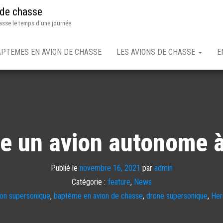
 de chasse
asse le temps d'une journée
APTEMES EN AVION DE CHASSE
LES AVIONS DE CHASSE
E
e un avion autonome à
Publié le
novembre 16, 2021
par
admin
Catégorie :
feature
,
News
ion supersonique
,
baptême en avion de chasse
,
drone supersonique
,
Her