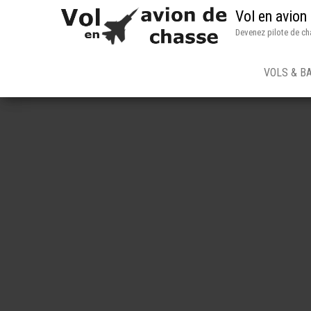
Vol en avion
Devenez pilote de ch
VOLS & B