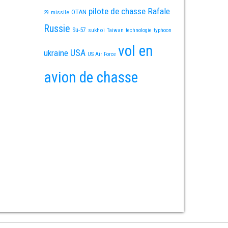
pilote de chasse
Rafale
OTAN
missile
29
Russie
Su-57
sukhoi
Taiwan
technologie
typhoon
vol en
USA
ukraine
US Air Force
avion de chasse