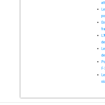
at
Le
po
En
fr
L’
de
Le
de
Po
F-
Le
où