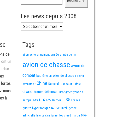
Rechercher
Les news depuis 2008
Les news depuis 2008
sse
Tags
ons de
allemagne
armement
armée
armée de l'air
i ont un
avion de chasse
avion de
u d’un
combat
mes
baptême en avion de chasse
boeing
Chine
 fortes
Dassault
Dassault Rafale
bombardier
ez-nous
drone
défense
drones
Eurofighter typhoon
es à
f-35
f-16
F-22 Raptor
France
europe
F-15
guerre
hypersonique
IA
Inde
intelligence
artificielle
israel
lockheed martin
interception
MiG-