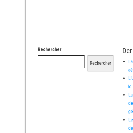
Rechercher
Der
La
Rechercher
aé
L’
le
La
de
gé
Le
de