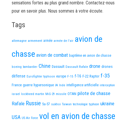
sensations fortes au plus grand nombre. Contactez-nous
pour en savoir plus. Nous sommes à votre écoute.
Tags
avion de
allemagne
armement
armée
armée de l'air
chasse
avion de combat
baptême en avion de chasse
Chine
drone
Dassault
drones
boeing
Dassault Rafale
bombardier
f-35
défense
f-16
F-22 Raptor
Eurofighter typhoon
europe
F-15
France
guerre
hypersonique
IA
Inde
intelligence artificielle
interception
pilote de chasse
OTAN
israel
lockheed martin
missile
MiG-29
Russie
Rafale
ukraine
Su-57
sukhoi
Taiwan
technologie
typhoon
vol en avion de chasse
USA
US Air Force