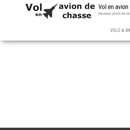
Vol en avion
Devenez pilote de ch
VOLS & B