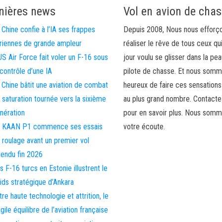
nières news
Vol en avion de cha
 Chine confie à l’IA ses frappes
Depuis 2008, Nous nous efforç
riennes de grande ampleur
réaliser le rêve de tous ceux qu
US Air Force fait voler un F-16 sous
jour voulu se glisser dans la pea
 contrôle d’une IA
pilote de chasse. Et nous som
 Chine bâtit une aviation de combat
heureux de faire ces sensations
 saturation tournée vers la sixième
au plus grand nombre. Contact
nération
pour en savoir plus. Nous somm
 KAAN P1 commence ses essais
votre écoute.
 roulage avant un premier vol
tendu fin 2026
s F-16 turcs en Estonie illustrent le
ids stratégique d’Ankara
tre haute technologie et attrition, le
agile équilibre de l’aviation française