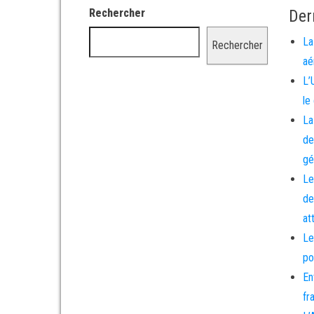
Rechercher
Der
La
Rechercher
aé
L’
le
La
de
gé
Le
de
at
Le
po
En
fr