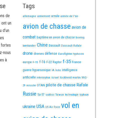
sse
Tags
ons de
allemagne
armement
armée
armée de l'air
i ont un
avion de chasse
avion de
u d’un
combat
mes
baptême en avion de chasse
boeing
Chine
 fortes
Dassault
Dassault Rafale
bombardier
ez-nous
drone
défense
drones
Eurofighter typhoon
es à
f-35
f-16
F-22 Raptor
France
europe
F-15
guerre
hypersonique
IA
Inde
intelligence
artificielle
israel
lockheed martin
interception
MiG-
pilote de chasse
Rafale
OTAN
missile
29
Russie
Su-57
sukhoi
Taiwan
technologie
typhoon
vol en
USA
ukraine
US Air Force