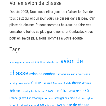
Vol en avion de chasse
Depuis 2008, Nous nous efforçons de réaliser le rêve de
tous ceux qui ont un jour voulu se glisser dans la peau d’un
pilote de chasse. Et nous sommes heureux de faire ces
sensations fortes au plus grand nombre. Contactez-nous
pour en savoir plus. Nous sommes à votre écoute.
Tags
avion de
allemagne
armement
armée
armée de l'air
chasse
avion de combat
baptême en avion de chasse
Chine
drone
Dassault
drones
boeing
Dassault Rafale
bombardier
f-35
défense
f-16
F-22 Raptor
Eurofighter typhoon
europe
F-15
France
guerre
hypersonique
IA
Inde
intelligence artificielle
interception
pilote de chasse
OTAN
israel
lockheed martin
missile
MiG-29