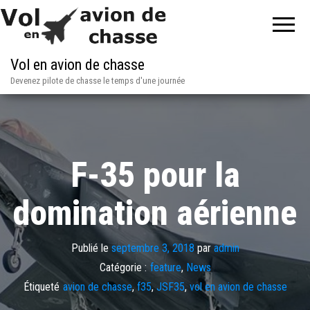
Vol en avion de chasse
Devenez pilote de chasse le temps d'une journée
F-35 pour la
domination aérienne
Publié le
septembre 3, 2018
par
admin
Catégorie :
feature
,
News
Étiqueté
avion de chasse
,
f35
,
JSF35
,
vol en avion de chasse