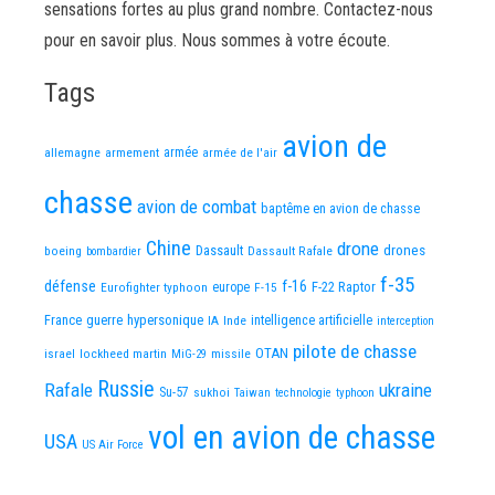
sensations fortes au plus grand nombre. Contactez-nous
pour en savoir plus. Nous sommes à votre écoute.
Tags
avion de
allemagne
armement
armée
armée de l'air
chasse
avion de combat
baptême en avion de chasse
Chine
drone
Dassault
drones
boeing
Dassault Rafale
bombardier
f-35
défense
f-16
F-22 Raptor
Eurofighter typhoon
europe
F-15
France
guerre
hypersonique
IA
Inde
intelligence artificielle
interception
pilote de chasse
OTAN
israel
lockheed martin
missile
MiG-29
Russie
Rafale
ukraine
Su-57
sukhoi
Taiwan
technologie
typhoon
vol en avion de chasse
USA
US Air Force