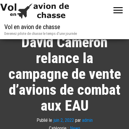
Vol en avion de chasse
Devenez pilote de chasse le temps d'une journée
David Cameron
relance la
campagne de vente
d’avions de combat
aux EAU
Publié le
juin 2, 2022
par
admin
Catégorie :
News