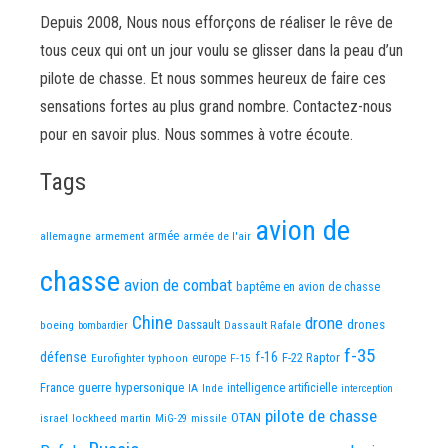
Depuis 2008, Nous nous efforçons de réaliser le rêve de
tous ceux qui ont un jour voulu se glisser dans la peau d’un
pilote de chasse. Et nous sommes heureux de faire ces
sensations fortes au plus grand nombre. Contactez-nous
pour en savoir plus. Nous sommes à votre écoute.
Tags
avion de
allemagne
armement
armée
armée de l'air
chasse
avion de combat
baptême en avion de chasse
Chine
drone
Dassault
drones
boeing
Dassault Rafale
bombardier
f-35
défense
f-16
F-22 Raptor
Eurofighter typhoon
europe
F-15
France
guerre
hypersonique
IA
Inde
intelligence artificielle
interception
pilote de chasse
OTAN
israel
lockheed martin
missile
MiG-29