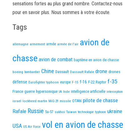
sensations fortes au plus grand nombre. Contactez-nous
pour en savoir plus. Nous sommes à votre écoute.
Tags
avion de
allemagne
armement
armée
armée de l'air
chasse
avion de combat
baptême en avion de chasse
Chine
drone
Dassault
drones
boeing
Dassault Rafale
bombardier
f-35
défense
f-16
F-22 Raptor
Eurofighter typhoon
europe
F-15
France
guerre
hypersonique
IA
Inde
intelligence artificielle
interception
pilote de chasse
OTAN
israel
lockheed martin
missile
MiG-29
Russie
Rafale
ukraine
Su-57
sukhoi
Taiwan
technologie
typhoon
vol en avion de chasse
USA
US Air Force