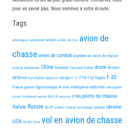
pour en savoir plus. Nous sommes à votre écoute.
Tags
avion de
allemagne
armement
armée
armée de l'air
chasse
avion de combat
baptême en avion de chasse
Chine
drone
Dassault
drones
boeing
Dassault Rafale
bombardier
f-35
défense
f-16
F-22 Raptor
Eurofighter typhoon
europe
F-15
France
guerre
hypersonique
IA
Inde
intelligence artificielle
interception
pilote de chasse
OTAN
israel
lockheed martin
missile
MiG-29
Russie
Rafale
ukraine
Su-57
sukhoi
Taiwan
technologie
typhoon
vol en avion de chasse
USA
US Air Force