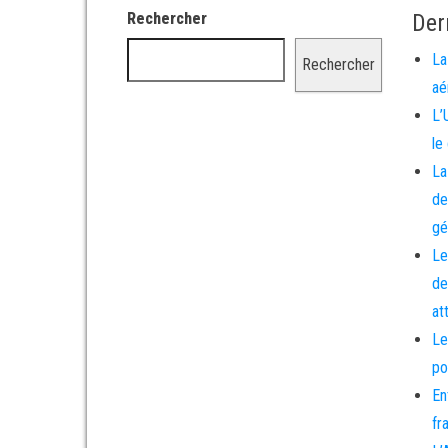
Rechercher
Der
La
Rechercher
aé
L’
le
La
de
gé
Le
de
at
Le
po
En
fr