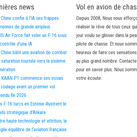
nières news
Vol en avion de cha
 Chine confie à l’IA ses frappes
Depuis 2008, Nous nous efforç
riennes de grande ampleur
réaliser le rêve de tous ceux qu
US Air Force fait voler un F-16 sous
jour voulu se glisser dans la pea
 contrôle d’une IA
pilote de chasse. Et nous som
 Chine bâtit une aviation de combat
heureux de faire ces sensations
 saturation tournée vers la sixième
au plus grand nombre. Contact
nération
pour en savoir plus. Nous somm
 KAAN P1 commence ses essais
votre écoute.
 roulage avant un premier vol
tendu fin 2026
s F-16 turcs en Estonie illustrent le
ids stratégique d’Ankara
tre haute technologie et attrition, le
agile équilibre de l’aviation française