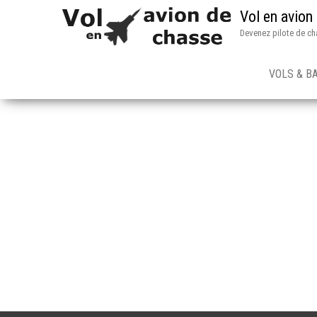
Vol en avion
Devenez pilote de ch
VOLS & B