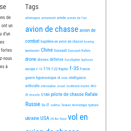
sse
Tags
ons de
allemagne
armement
armée
armée de l'air
i ont un
avion de chasse
avion de
u d’un
combat
mes
baptême en avion de chasse
boeing
Chine
 fortes
Dassault
Dassault Rafale
bombardier
ez-nous
drone
défense
drones
Eurofighter typhoon
es à
f-35
f-16
F-22 Raptor
France
europe
F-15
guerre
hypersonique
IA
Inde
intelligence
artificielle
israel
lockheed martin
interception
MiG-
pilote de chasse
Rafale
OTAN
missile
29
Russie
Su-57
sukhoi
Taiwan
technologie
typhoon
vol en
USA
ukraine
US Air Force