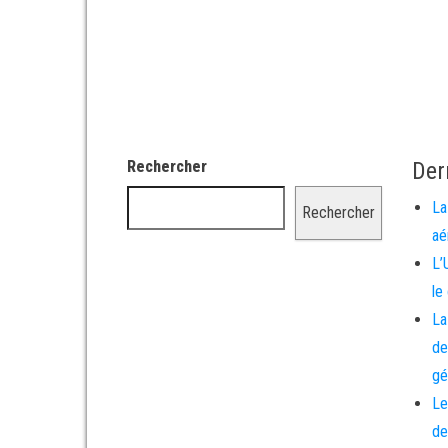
Rechercher
Der
La
Rechercher
aé
L’
le
La
de
gé
Le
de