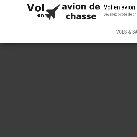
Vol en avion
Devenez pilote de ch
VOLS & B