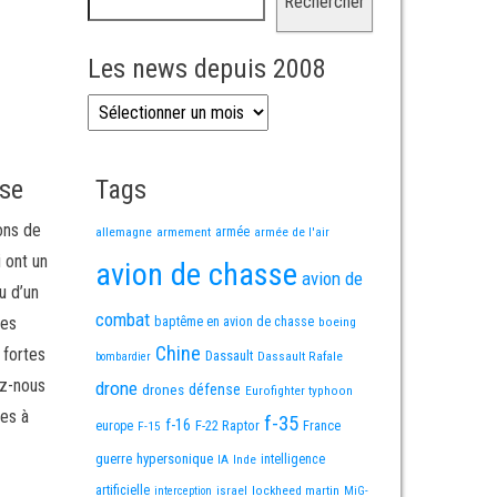
Rechercher
Les news depuis 2008
Les news depuis 2008
sse
Tags
ons de
allemagne
armement
armée
armée de l'air
i ont un
avion de chasse
avion de
u d’un
combat
mes
baptême en avion de chasse
boeing
Chine
 fortes
Dassault
Dassault Rafale
bombardier
ez-nous
drone
défense
drones
Eurofighter typhoon
es à
f-35
f-16
F-22 Raptor
France
europe
F-15
guerre
hypersonique
IA
Inde
intelligence
artificielle
israel
lockheed martin
interception
MiG-