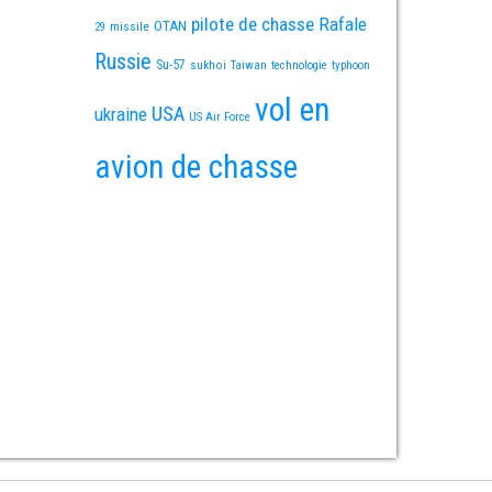
pilote de chasse
Rafale
OTAN
missile
29
Russie
Su-57
sukhoi
Taiwan
technologie
typhoon
vol en
USA
ukraine
US Air Force
avion de chasse