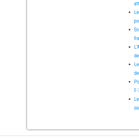
at
Le
po
En
fr
L’
de
Le
de
Po
F-
Le
où