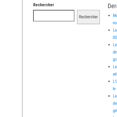
Rechercher
Der
Mo
Rechercher
no
Le
00
Le
di
gr
La
aé
L’
le
La
de
gé