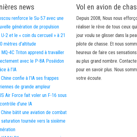
nières news
Vol en avion de cha
scou renforce le Su-57 avec une
Depuis 2008, Nous nous efforç
uvelle génération de propulsion
réaliser le rêve de tous ceux qu
 U-2 et le « coin du cercueil » à 21
jour voulu se glisser dans la pea
0 mètres d’altitude
pilote de chasse. Et nous som
 MQ-4C Triton apprend à travailler
heureux de faire ces sensations
rectement avec le P-8A Poséidon
au plus grand nombre. Contact
âce à l’IA
pour en savoir plus. Nous somm
 Chine confie à l’IA ses frappes
votre écoute.
riennes de grande ampleur
US Air Force fait voler un F-16 sous
 contrôle d’une IA
 Chine bâtit une aviation de combat
 saturation tournée vers la sixième
nération