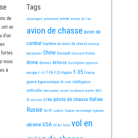
sse
Tags
ons de
allemagne
armement
armée
armée de l'air
i ont un
avion de chasse
avion de
u d’un
combat
mes
baptême en avion de chasse
boeing
Chine
 fortes
Dassault
Dassault Rafale
bombardier
ez-nous
drone
défense
drones
Eurofighter typhoon
es à
f-35
f-16
F-22 Raptor
France
europe
F-15
guerre
hypersonique
IA
Inde
intelligence
artificielle
israel
lockheed martin
interception
MiG-
pilote de chasse
Rafale
OTAN
missile
29
Russie
Su-57
sukhoi
Taiwan
technologie
typhoon
vol en
USA
ukraine
US Air Force