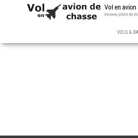
Vol en avion
Devenez pilote de ch
VOLS & B