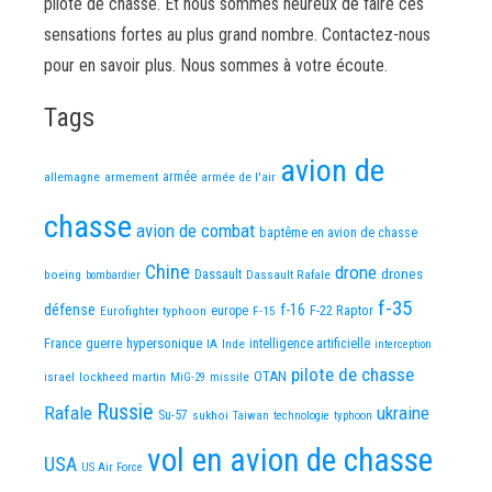
pilote de chasse. Et nous sommes heureux de faire ces
sensations fortes au plus grand nombre. Contactez-nous
pour en savoir plus. Nous sommes à votre écoute.
Tags
avion de
allemagne
armement
armée
armée de l'air
chasse
avion de combat
baptême en avion de chasse
Chine
drone
Dassault
drones
boeing
Dassault Rafale
bombardier
f-35
défense
f-16
F-22 Raptor
Eurofighter typhoon
europe
F-15
France
guerre
hypersonique
IA
Inde
intelligence artificielle
interception
pilote de chasse
OTAN
israel
lockheed martin
missile
MiG-29
Russie
Rafale
ukraine
Su-57
sukhoi
Taiwan
technologie
typhoon
vol en avion de chasse
USA
US Air Force