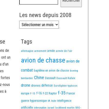
Rechercher
Les news depuis 2008
Les news depuis 2008
sse
Tags
ons de
allemagne
armement
armée
armée de l'air
i ont un
avion de chasse
avion de
u d’un
combat
mes
baptême en avion de chasse
boeing
Chine
 fortes
Dassault
Dassault Rafale
bombardier
ez-nous
drone
défense
drones
Eurofighter typhoon
es à
f-35
f-16
F-22 Raptor
France
europe
F-15
guerre
hypersonique
IA
Inde
intelligence
artificielle
israel
lockheed martin
interception
MiG-