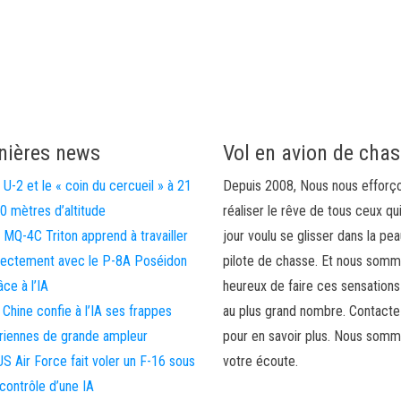
nières news
Vol en avion de cha
 U-2 et le « coin du cercueil » à 21
Depuis 2008, Nous nous efforç
0 mètres d’altitude
réaliser le rêve de tous ceux qu
 MQ-4C Triton apprend à travailler
jour voulu se glisser dans la pea
rectement avec le P-8A Poséidon
pilote de chasse. Et nous som
âce à l’IA
heureux de faire ces sensations
 Chine confie à l’IA ses frappes
au plus grand nombre. Contact
riennes de grande ampleur
pour en savoir plus. Nous somm
US Air Force fait voler un F-16 sous
votre écoute.
 contrôle d’une IA