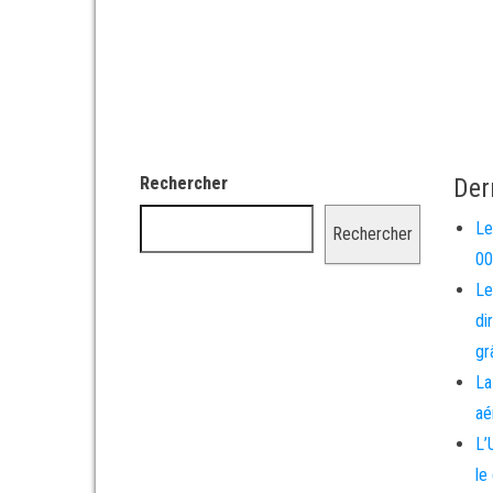
Rechercher
Der
Le
Rechercher
00
Le
di
gr
La
aé
L’
le