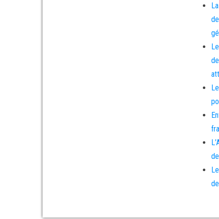
La
de
gé
Le
de
at
Le
po
En
fr
L’
de
Le
de