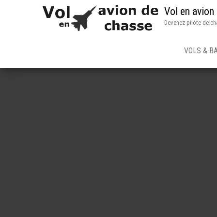
Vol en avion
Devenez pilote de ch
VOLS & B