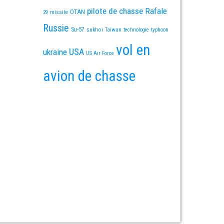
pilote de chasse
Rafale
OTAN
missile
29
Russie
Su-57
sukhoi
Taiwan
technologie
typhoon
vol en
USA
ukraine
US Air Force
avion de chasse