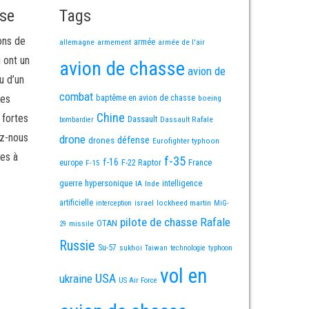
sse
Tags
ons de
allemagne
armement
armée
armée de l'air
i ont un
avion de chasse
avion de
u d’un
combat
mes
baptême en avion de chasse
boeing
Chine
 fortes
Dassault
Dassault Rafale
bombardier
ez-nous
drone
défense
drones
Eurofighter typhoon
es à
f-35
f-16
F-22 Raptor
France
europe
F-15
guerre
hypersonique
IA
Inde
intelligence
artificielle
israel
lockheed martin
interception
MiG-
pilote de chasse
Rafale
OTAN
missile
29
Russie
Su-57
sukhoi
Taiwan
technologie
typhoon
vol en
USA
ukraine
US Air Force