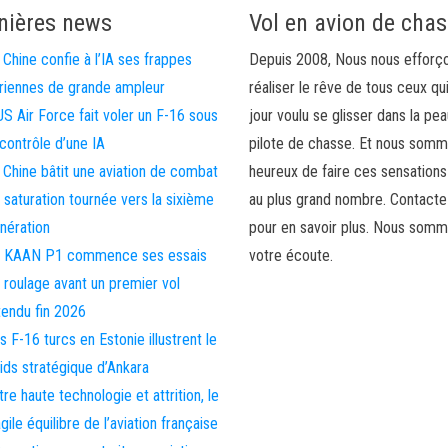
nières news
Vol en avion de cha
 Chine confie à l’IA ses frappes
Depuis 2008, Nous nous efforç
riennes de grande ampleur
réaliser le rêve de tous ceux qu
US Air Force fait voler un F-16 sous
jour voulu se glisser dans la pea
 contrôle d’une IA
pilote de chasse. Et nous som
 Chine bâtit une aviation de combat
heureux de faire ces sensations
 saturation tournée vers la sixième
au plus grand nombre. Contact
nération
pour en savoir plus. Nous somm
 KAAN P1 commence ses essais
votre écoute.
 roulage avant un premier vol
tendu fin 2026
s F-16 turcs en Estonie illustrent le
ids stratégique d’Ankara
tre haute technologie et attrition, le
agile équilibre de l’aviation française