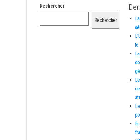
Rechercher
Der
La
Rechercher
aé
L’
le
La
de
gé
Le
de
at
Le
po
En
fr