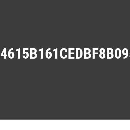
B34615B161CEDBF8B0