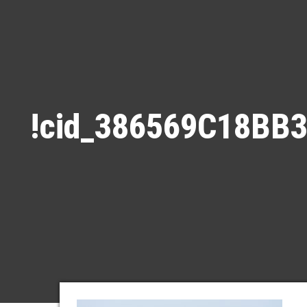
!cid_386569C18B