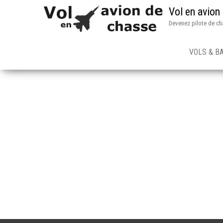
Vol en avion
Devenez pilote de ch
VOLS & B