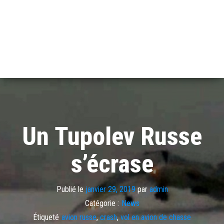
Un Tupolev Russe
s’écrase
Publié le
janvier 29, 2019
par
admin
Catégorie :
News
Étiqueté
avion russe
,
crash
,
vol en avion de chasse