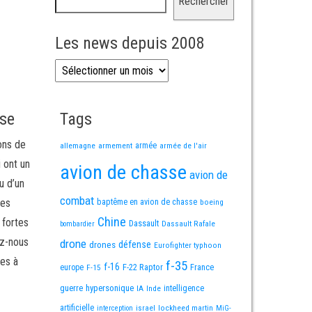
Rechercher
Les news depuis 2008
Les news depuis 2008
sse
Tags
ons de
allemagne
armement
armée
armée de l'air
i ont un
avion de chasse
avion de
u d’un
combat
mes
baptême en avion de chasse
boeing
Chine
 fortes
Dassault
Dassault Rafale
bombardier
ez-nous
drone
défense
drones
Eurofighter typhoon
es à
f-35
f-16
F-22 Raptor
France
europe
F-15
guerre
hypersonique
IA
Inde
intelligence
artificielle
israel
lockheed martin
interception
MiG-