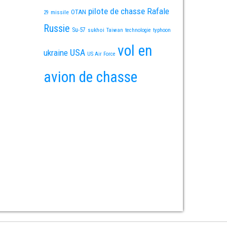
pilote de chasse
Rafale
OTAN
missile
29
Russie
Su-57
sukhoi
Taiwan
technologie
typhoon
vol en
USA
ukraine
US Air Force
avion de chasse