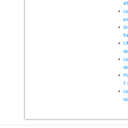
at
Le
po
En
fr
L’
de
Le
de
Po
F-
Le
où