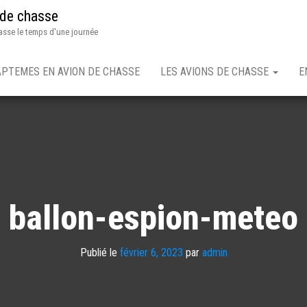
 de chasse
asse le temps d'une journée
APTEMES EN AVION DE CHASSE
LES AVIONS DE CHASSE
E
ballon-espion-meteo
Publié le
février 6, 2023
par
admin