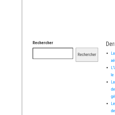
Rechercher
Der
La
Rechercher
aé
L’
le
La
de
gé
Le
de