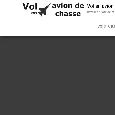
Vol en avion
Devenez pilote de ch
VOLS & B