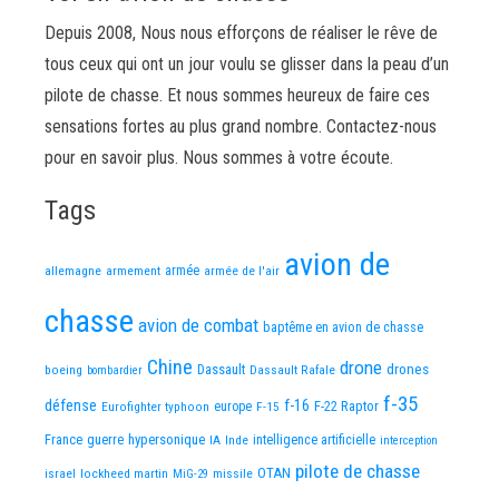
Depuis 2008, Nous nous efforçons de réaliser le rêve de
tous ceux qui ont un jour voulu se glisser dans la peau d’un
pilote de chasse. Et nous sommes heureux de faire ces
sensations fortes au plus grand nombre. Contactez-nous
pour en savoir plus. Nous sommes à votre écoute.
Tags
avion de
allemagne
armement
armée
armée de l'air
chasse
avion de combat
baptême en avion de chasse
Chine
drone
Dassault
drones
boeing
Dassault Rafale
bombardier
f-35
défense
f-16
F-22 Raptor
Eurofighter typhoon
europe
F-15
France
guerre
hypersonique
IA
Inde
intelligence artificielle
interception
pilote de chasse
OTAN
israel
lockheed martin
missile
MiG-29