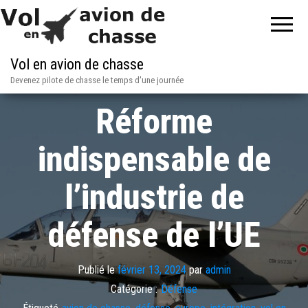
Vol en avion de chasse
Devenez pilote de chasse le temps d'une journée
Réforme
indispensable de
l’industrie de
défense de l’UE
Publié le
février 13, 2024
par
admin
Catégorie :
Défense
Étiqueté
avion de chasse
,
défense
,
europe
,
intégration
,
vol en