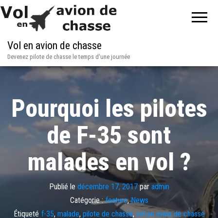
Vol en avion de chasse
Devenez pilote de chasse le temps d'une journée
Pourquoi les pilotes
de F-35 sont
malades en vol ?
Publié le
décembre 17, 2017
par
admin
Catégorie :
feature
,
News
Étiqueté
f-35
,
malade
,
pilote de chasse
,
vol en avion de chasse