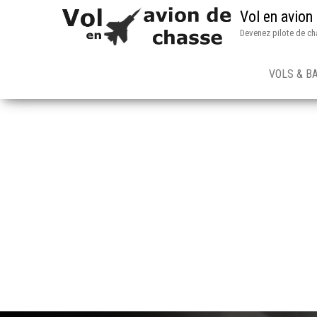
Vol en avion
Devenez pilote de ch
VOLS & B