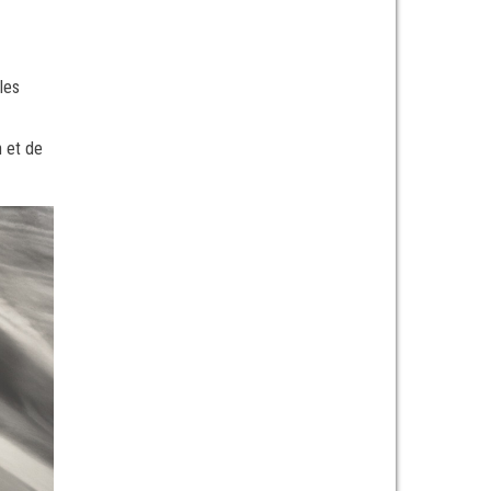
les
n et de