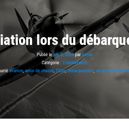
viation lors du débar
Publié le
juin 3, 2024
par
admin
Catégorie :
Connaissance
queté
aviation
,
avion de chasse
,
DDay
,
débarquement
,
vol en avion de ch