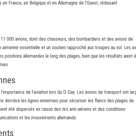
es en France, en Belgique et en Allemagne de l’Ouest, réduisant
de 11 000 avions, dont des chasseurs, des bombardiers et des avions de
e aérienne essentielle et un soutien rapproché aux troupes au sol. Les a
s positions allemandes le long des plages, bien que les résultats aient 
mies.
ennes
 l’importance de l’aviation lors du D-Day. Les avions de transport ont la
ns derrière les lignes ennemies pour sécuriser les flancs des plages de
nt été dispersés en raison des tirs anti-aériens et des conditions
unications et les mouvements allemands.
ents