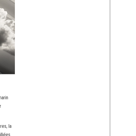
marin
r
res, la
lliées