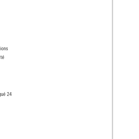
vions
été
rgué 24