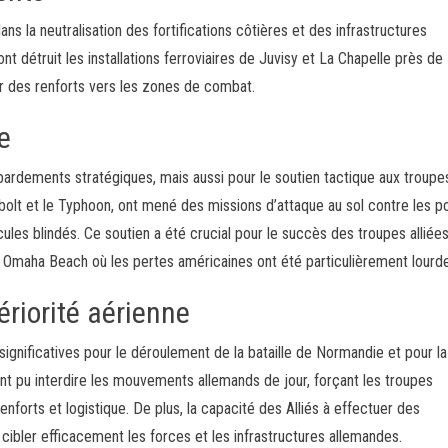
s la neutralisation des fortifications côtières et des infrastructures
 détruit les installations ferroviaires de Juvisy et La Chapelle près de 
er des renforts vers les zones de combat.
e
bardements stratégiques, mais aussi pour le soutien tactique aux troupes
t et le Typhoon, ont mené des missions d’attaque au sol contre les po
ules blindés. Ce soutien a été crucial pour le succès des troupes alliées
 Omaha Beach où les pertes américaines ont été particulièrement lourd
riorité aérienne
ignificatives pour le déroulement de la bataille de Normandie et pour la
 ont pu interdire les mouvements allemands de jour, forçant les troupes
enforts et logistique. De plus, la capacité des Alliés à effectuer des
ibler efficacement les forces et les infrastructures allemandes.