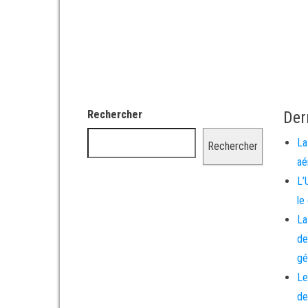
Rechercher
Der
La
Rechercher
aé
L’
le
La
de
gé
Le
de