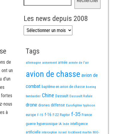
Rechercher
Les news depuis 2008
Les news depuis 2008
sse
Tags
ons de
allemagne
armement
armée
armée de l'air
i ont un
avion de chasse
avion de
u d’un
combat
mes
baptême en avion de chasse
boeing
Chine
 fortes
Dassault
Dassault Rafale
bombardier
ez-nous
drone
défense
drones
Eurofighter typhoon
es à
f-35
f-16
F-22 Raptor
France
europe
F-15
guerre
hypersonique
IA
Inde
intelligence
artificielle
israel
lockheed martin
interception
MiG-