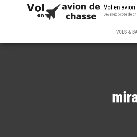
Vol en avion
Devenez pilote de ch
VOLS & B
mir