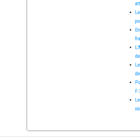
at
Le
po
En
fr
L’
de
Le
de
Po
F-
Le
où