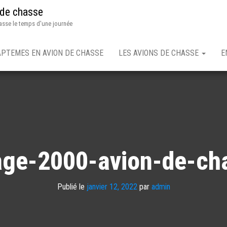
 de chasse
asse le temps d'une journée
APTEMES EN AVION DE CHASSE
LES AVIONS DE CHASSE
E
age-2000-avion-de-ch
Publié le
janvier 12, 2022
par
admin