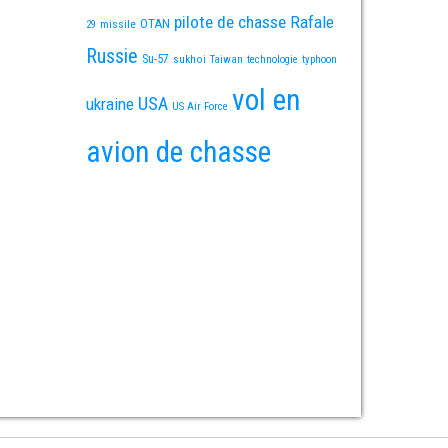
pilote de chasse
Rafale
OTAN
missile
29
Russie
Su-57
sukhoi
Taiwan
technologie
typhoon
vol en
USA
ukraine
US Air Force
avion de chasse