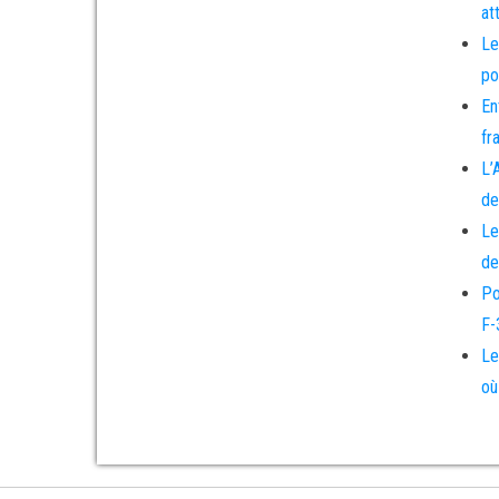
at
Le
po
En
fr
L’
de
Le
de
Po
F-
Le
où