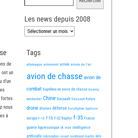
Rechercher
Les news depuis 2008
Les news depuis 2008
sse
Tags
ons de
allemagne
armement
armée
armée de l'air
i ont un
avion de chasse
avion de
u d’un
combat
mes
baptême en avion de chasse
boeing
Chine
 fortes
Dassault
Dassault Rafale
bombardier
ez-nous
drone
défense
drones
Eurofighter typhoon
es à
f-35
f-16
F-22 Raptor
France
europe
F-15
guerre
hypersonique
IA
Inde
intelligence
artificielle
israel
lockheed martin
interception
MiG-