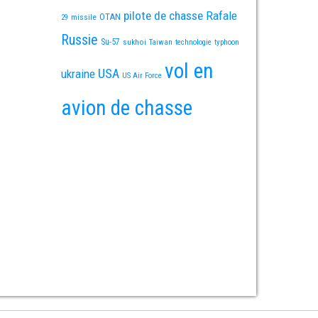
pilote de chasse
Rafale
OTAN
missile
29
Russie
Su-57
sukhoi
Taiwan
technologie
typhoon
vol en
USA
ukraine
US Air Force
avion de chasse