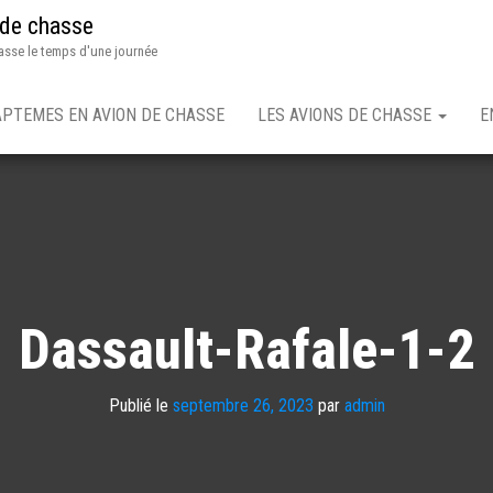
 de chasse
asse le temps d'une journée
APTEMES EN AVION DE CHASSE
LES AVIONS DE CHASSE
E
Dassault-Rafale-1-2
Publié le
septembre 26, 2023
par
admin