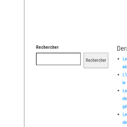
Rechercher
Der
La
Rechercher
aé
L’
le
La
de
gé
Le
de