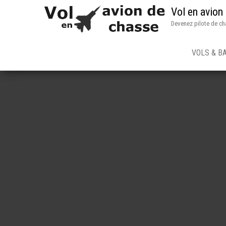
Vol en avion
Devenez pilote de ch
VOLS & B