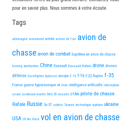
pour en savoir plus. Nous sommes à votre écoute.
Tags
avion de
allemagne
armement
armée
armée de l'air
chasse
avion de combat
baptême en avion de chasse
Chine
drone
Dassault
drones
boeing
Dassault Rafale
bombardier
f-35
défense
f-16
F-22 Raptor
Eurofighter typhoon
europe
F-15
France
guerre
hypersonique
IA
Inde
intelligence artificielle
interception
pilote de chasse
OTAN
israel
lockheed martin
missile
MiG-29
Russie
Rafale
ukraine
Su-57
sukhoi
Taiwan
technologie
typhoon
vol en avion de chasse
USA
US Air Force