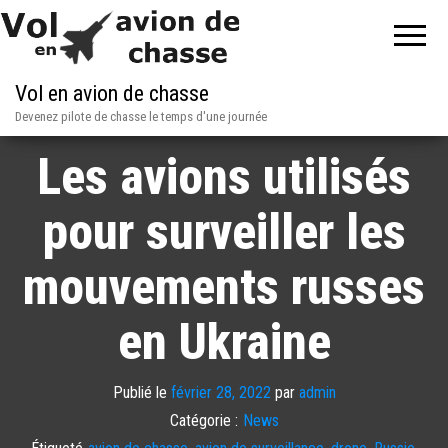
Vol en avion de chasse
Devenez pilote de chasse le temps d'une journée
Les avions utilisés
pour surveiller les
mouvements russes
en Ukraine
Publié le
février 28, 2022
par
admin
Catégorie :
News
Étiqueté
avion de chasse
,
avion de surveillance
,
drone
,
Russie
,