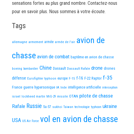
sensations fortes au plus grand nombre. Contactez-nous
pour en savoir plus. Nous sommes à votre écoute.
Tags
avion de
allemagne
armement
armée
armée de l'air
chasse
avion de combat
baptême en avion de chasse
Chine
drone
Dassault
drones
boeing
Dassault Rafale
bombardier
f-35
défense
f-16
F-22 Raptor
Eurofighter typhoon
europe
F-15
France
guerre
hypersonique
IA
Inde
intelligence artificielle
interception
pilote de chasse
OTAN
israel
lockheed martin
missile
MiG-29
Russie
Rafale
ukraine
Su-57
sukhoi
Taiwan
technologie
typhoon
vol en avion de chasse
USA
US Air Force