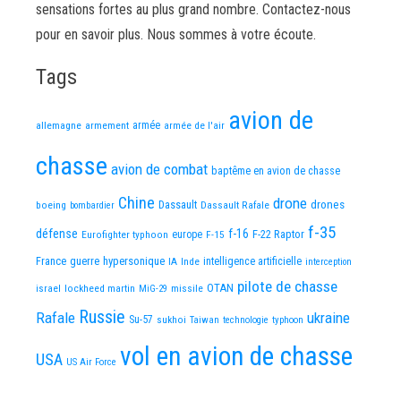
sensations fortes au plus grand nombre. Contactez-nous
pour en savoir plus. Nous sommes à votre écoute.
Tags
avion de
allemagne
armement
armée
armée de l'air
chasse
avion de combat
baptême en avion de chasse
Chine
drone
Dassault
drones
boeing
Dassault Rafale
bombardier
f-35
défense
f-16
F-22 Raptor
Eurofighter typhoon
europe
F-15
France
guerre
hypersonique
IA
Inde
intelligence artificielle
interception
pilote de chasse
OTAN
israel
lockheed martin
missile
MiG-29
Russie
Rafale
ukraine
Su-57
sukhoi
Taiwan
technologie
typhoon
vol en avion de chasse
USA
US Air Force