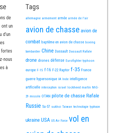
sse
Tags
ons de
allemagne
armement
armée
armée de l'air
i ont un
avion de chasse
avion de
u d’un
combat
mes
baptême en avion de chasse
boeing
Chine
 fortes
Dassault
Dassault Rafale
bombardier
ez-nous
drone
défense
drones
Eurofighter typhoon
es à
f-35
f-16
F-22 Raptor
France
europe
F-15
guerre
hypersonique
IA
Inde
intelligence
artificielle
israel
lockheed martin
interception
MiG-
pilote de chasse
Rafale
OTAN
missile
29
Russie
Su-57
sukhoi
Taiwan
technologie
typhoon
vol en
USA
ukraine
US Air Force