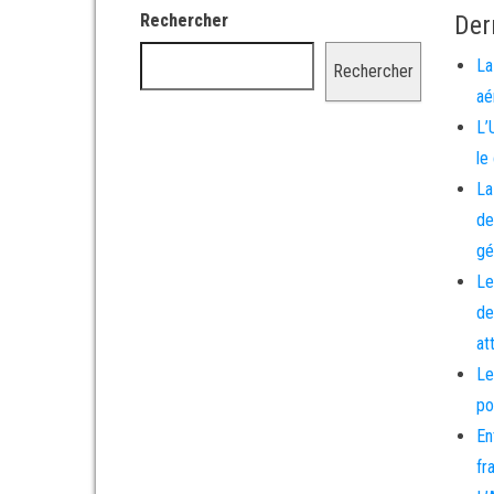
Rechercher
Der
La
Rechercher
aé
L’
le
La
de
gé
Le
de
at
Le
po
En
fr