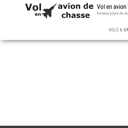
Vol en avion
Devenez pilote de ch
VOLS & B