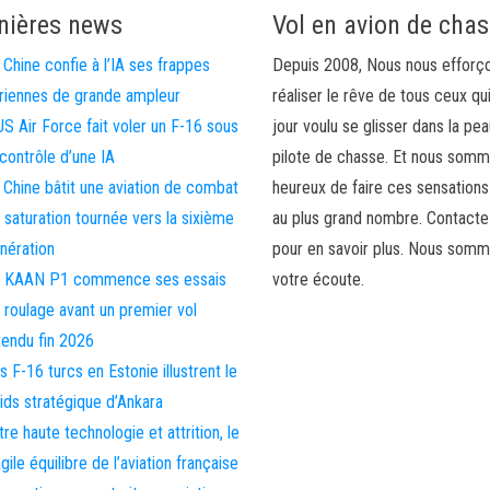
nières news
Vol en avion de cha
 Chine confie à l’IA ses frappes
Depuis 2008, Nous nous efforç
riennes de grande ampleur
réaliser le rêve de tous ceux qu
US Air Force fait voler un F-16 sous
jour voulu se glisser dans la pea
 contrôle d’une IA
pilote de chasse. Et nous som
 Chine bâtit une aviation de combat
heureux de faire ces sensations
 saturation tournée vers la sixième
au plus grand nombre. Contact
nération
pour en savoir plus. Nous somm
 KAAN P1 commence ses essais
votre écoute.
 roulage avant un premier vol
tendu fin 2026
s F-16 turcs en Estonie illustrent le
ids stratégique d’Ankara
tre haute technologie et attrition, le
agile équilibre de l’aviation française