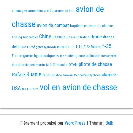
avion de
allemagne
armement
armée
armée de l'air
chasse
avion de combat
baptême en avion de chasse
Chine
drone
Dassault
drones
boeing
Dassault Rafale
bombardier
f-35
défense
f-16
F-22 Raptor
Eurofighter typhoon
europe
F-15
France
guerre
hypersonique
IA
Inde
intelligence artificielle
interception
pilote de chasse
OTAN
israel
lockheed martin
missile
MiG-29
Russie
Rafale
ukraine
Su-57
sukhoi
Taiwan
technologie
typhoon
vol en avion de chasse
USA
US Air Force
Fièrement propulsé par
WordPress
|
Thème :
Bulk