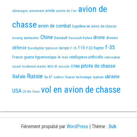
avion de
allemagne
armement
armée
armée de l'air
chasse
avion de combat
baptême en avion de chasse
Chine
drone
Dassault
drones
boeing
Dassault Rafale
bombardier
f-35
défense
f-16
F-22 Raptor
Eurofighter typhoon
europe
F-15
France
guerre
hypersonique
IA
Inde
intelligence artificielle
interception
pilote de chasse
OTAN
israel
lockheed martin
missile
MiG-29
Russie
Rafale
ukraine
Su-57
sukhoi
Taiwan
technologie
typhoon
vol en avion de chasse
USA
US Air Force
Fièrement propulsé par
WordPress
|
Thème :
Bulk