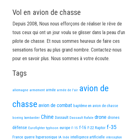
Vol en avion de chasse
Depuis 2008, Nous nous efforçons de réaliser le rêve de
tous ceux qui ont un jour voulu se glisser dans la peau d’un
pilote de chasse. Et nous sommes heureux de faire ces
sensations fortes au plus grand nombre. Contactez-nous
pour en savoir plus. Nous sommes à votre écoute.
Tags
avion de
allemagne
armement
armée
armée de l'air
chasse
avion de combat
baptême en avion de chasse
Chine
drone
Dassault
drones
boeing
Dassault Rafale
bombardier
f-35
défense
f-16
F-22 Raptor
Eurofighter typhoon
europe
F-15
France
guerre
hypersonique
IA
Inde
intelligence artificielle
interception