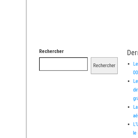
Rechercher
Der
Le
Rechercher
00
Le
di
gr
La
aé
L’
le