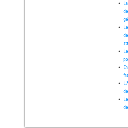
La
de
gé
Le
de
at
Le
po
En
fr
L’
de
Le
de