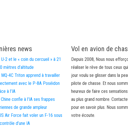
nières news
Vol en avion de cha
 U-2 et le « coin du cercueil » à 21
Depuis 2008, Nous nous efforç
0 mètres d’altitude
réaliser le rêve de tous ceux qu
 MQ-4C Triton apprend à travailler
jour voulu se glisser dans la pea
rectement avec le P-8A Poséidon
pilote de chasse. Et nous som
âce à l’IA
heureux de faire ces sensations
 Chine confie à l’IA ses frappes
au plus grand nombre. Contact
riennes de grande ampleur
pour en savoir plus. Nous somm
US Air Force fait voler un F-16 sous
votre écoute.
 contrôle d’une IA