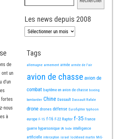
Rechercher
Les news depuis 2008
Les news depuis 2008
sse
Tags
ons de
allemagne
armement
armée
armée de l'air
i ont un
avion de chasse
avion de
u d’un
combat
mes
baptême en avion de chasse
boeing
Chine
 fortes
Dassault
Dassault Rafale
bombardier
ez-nous
drone
défense
drones
Eurofighter typhoon
es à
f-35
f-16
F-22 Raptor
France
europe
F-15
guerre
hypersonique
IA
Inde
intelligence
artificielle
israel
lockheed martin
interception
MiG-