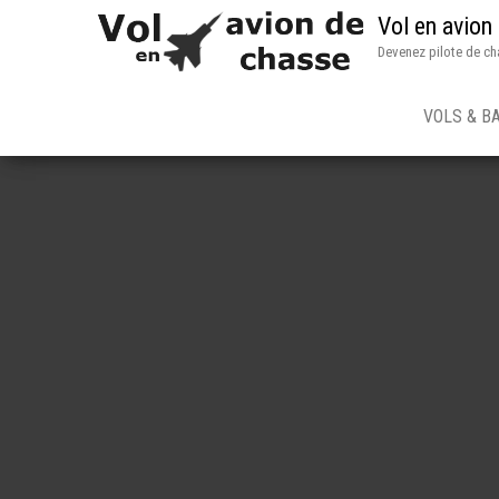
Vol en avion
Devenez pilote de ch
VOLS & B