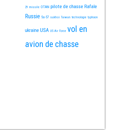
pilote de chasse
Rafale
OTAN
missile
29
Russie
Su-57
sukhoi
Taiwan
technologie
typhoon
vol en
USA
ukraine
US Air Force
avion de chasse