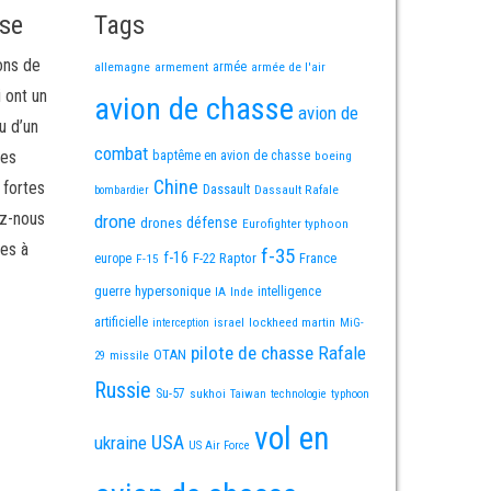
sse
Tags
ons de
allemagne
armement
armée
armée de l'air
i ont un
avion de chasse
avion de
u d’un
combat
mes
baptême en avion de chasse
boeing
Chine
 fortes
Dassault
Dassault Rafale
bombardier
ez-nous
drone
défense
drones
Eurofighter typhoon
es à
f-35
f-16
F-22 Raptor
France
europe
F-15
guerre
hypersonique
IA
Inde
intelligence
artificielle
israel
lockheed martin
interception
MiG-
pilote de chasse
Rafale
OTAN
missile
29
Russie
Su-57
sukhoi
Taiwan
technologie
typhoon
vol en
USA
ukraine
US Air Force