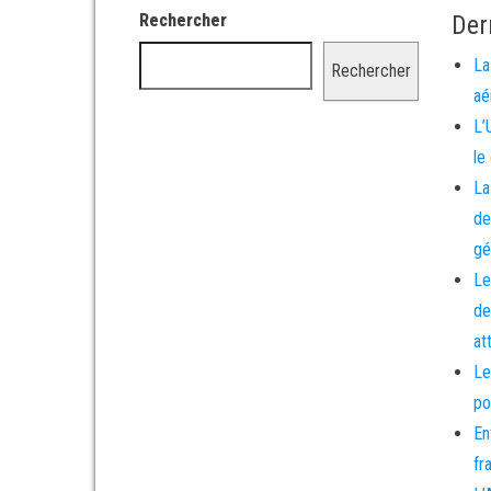
Rechercher
Der
La
Rechercher
aé
L’
le
La
de
gé
Le
de
at
Le
po
En
fr