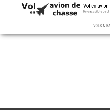
Vol en avion
Devenez pilote de ch
VOLS & B