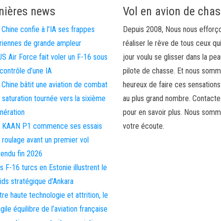
nières news
Vol en avion de cha
 Chine confie à l’IA ses frappes
Depuis 2008, Nous nous efforç
riennes de grande ampleur
réaliser le rêve de tous ceux qu
US Air Force fait voler un F-16 sous
jour voulu se glisser dans la pea
 contrôle d’une IA
pilote de chasse. Et nous som
 Chine bâtit une aviation de combat
heureux de faire ces sensations
 saturation tournée vers la sixième
au plus grand nombre. Contact
nération
pour en savoir plus. Nous somm
 KAAN P1 commence ses essais
votre écoute.
 roulage avant un premier vol
tendu fin 2026
s F-16 turcs en Estonie illustrent le
ids stratégique d’Ankara
tre haute technologie et attrition, le
agile équilibre de l’aviation française